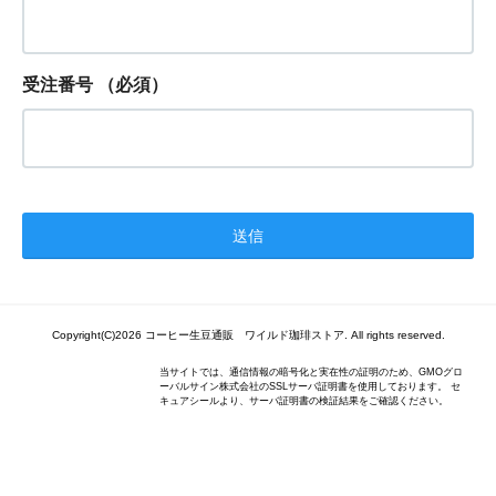
受注番号
（必須）
Copyright(C)2026 コーヒー生豆通販 ワイルド珈琲ストア. All rights reserved.
当サイトでは、通信情報の暗号化と実在性の証明のため、GMOグロ
ーバルサイン株式会社のSSLサーバ証明書を使用しております。 セ
キュアシールより、サーバ証明書の検証結果をご確認ください。