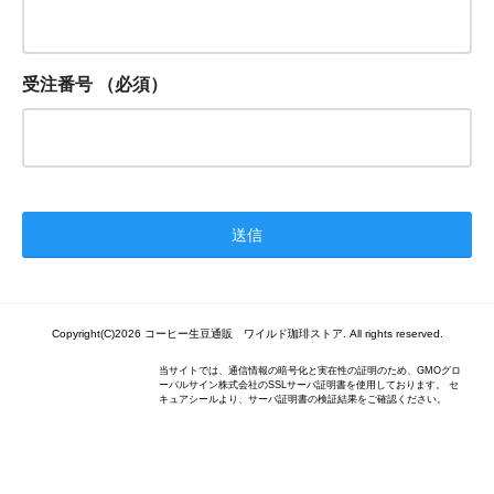
受注番号
（必須）
Copyright(C)2026 コーヒー生豆通販 ワイルド珈琲ストア. All rights reserved.
当サイトでは、通信情報の暗号化と実在性の証明のため、GMOグロ
ーバルサイン株式会社のSSLサーバ証明書を使用しております。 セ
キュアシールより、サーバ証明書の検証結果をご確認ください。