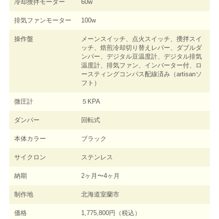
冷却攪拌モーター
60w
排気ファンモーター
100w
操作盤
メーンスイッチ、点火スイッチ、攪拌スイ
ッチ、焙煎冷却切り替えレバー、ダブルダ
ンパー、デジタル豆温度計、デジタル排気
温度計、排気ファン、インバーター付、ロ
ースティングコンパス配線済み（artisanソ
フト）
微圧計
５KPA
ダンパー
回転式
本体カラー
ブラック
サイクロン
ステンレス
納期
2ヶ月〜4ヶ月
制作地
北海道室蘭市
価格
1,775,800円（税込）