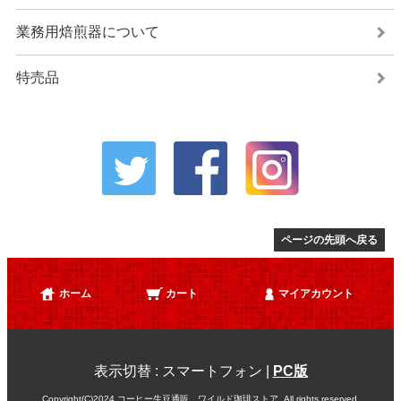
業務用焙煎器について
特売品
ページの先頭へ戻る
ホーム
カート
マイアカウント
表示切替 :
スマートフォン
|
PC版
Copyright(C)2024 コーヒー生豆通販 ワイルド珈琲ストア. All rights reserved.