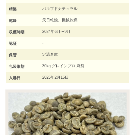
パルプドナチュラル
精製
天日乾燥、機械乾燥
乾燥
2024年6月〜9月
収穫時期
-
認証
定温倉庫
保管
30kg グレインプロ 麻袋
包装形態
2025年2月15日
入港日