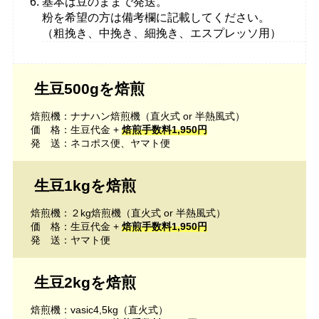
基本は豆のままで発送。
粉を希望の方は備考欄に記載してください。
（粗挽き、中挽き、細挽き、エスプレッソ用）
生豆500gを焙煎
焙煎機：ナナハン焙煎機（直火式 or 半熱風式）
価 格：生豆代金 +
焙煎手数料1,950円
発 送：ネコポス便、ヤマト便
生豆1kgを焙煎
焙煎機：２kg焙煎機（直火式 or 半熱風式）
価 格：生豆代金 +
焙煎手数料1,950円
発 送：ヤマト便
生豆2kgを焙煎
焙煎機：vasic4,5kg（直火式）