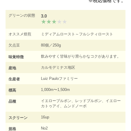
※税込価格です。
グリーンの状態
3.0
オススメ焙煎
ミディアムロースト～フルシティロースト
欠点豆
80個／250g
飲みやすく甘味がり滑らかなコクがあります。
味覚特徴
カルモデミナス地区
産地
Luiz Pauloファミリー
生産者
1,000m〜1,500m
標高
イエローブルボン、レッドブルボン、イエロー
品種
カトゥアイ、ムンドノーボ
16up
スクリーン
No2
規格