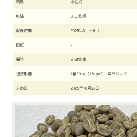
精製
水洗式
乾燥
天日乾燥
収穫時期
2025年3月～6月
認証
-
保管
定温倉庫
包装形態
1箱30kg（15kg×2） 真空パック
入港日
2025年10月26日