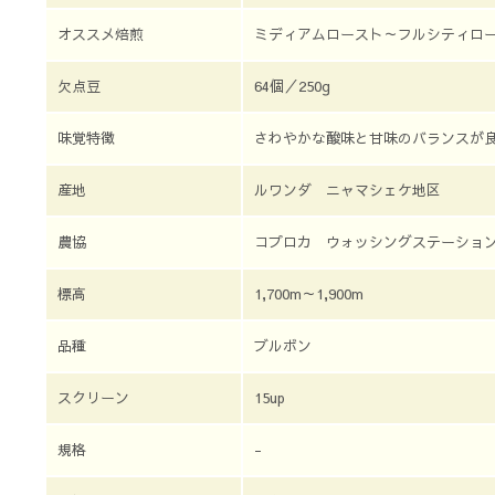
オススメ焙煎
ミディアムロースト～フルシティロ
欠点豆
64個／250g
味覚特徴
さわやかな酸味と甘味のバランスが
産地
ルワンダ ニャマシェケ地区
農協
コプロカ ウォッシングステーショ
標高
1,700m～1,900m
品種
ブルボン
スクリーン
15up
規格
-