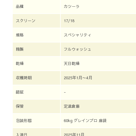
品種
カツーラ
スクリーン
17/18
規格
スペシャリティ
精製
フルウォッシュ
乾燥
天日乾燥
収穫時期
2025年1月〜4月
認証
-
保管
定温倉庫
包装形態
60kg グレインプロ 麻袋
入港日
2025年11月