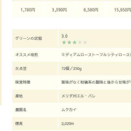
1,780円
3,390円
6,580円
15,950
3.0
グリーンの状態
オススメ焙煎
ミディアムロースト～フルシティロース
欠点豆
72個／250g
味覚特徴
雑味がなく柑橘系の酸味と後から甘味が
産地
メリダ州エル・バレ
農園名
ムクカイ
標高
2,020m