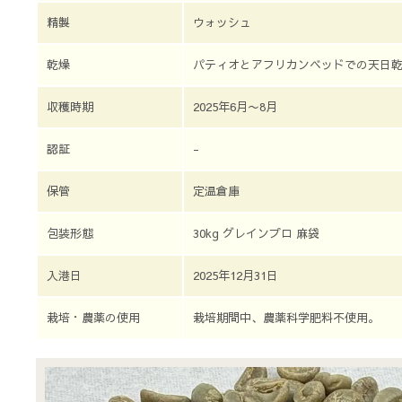
精製
ウォッシュ
乾燥
パティオとアフリカンベッドでの天日
収穫時期
2025年6月〜8月
認証
-
保管
定温倉庫
包装形態
30kg グレインプロ 麻袋
入港日
2025年12月31日
栽培・農薬の使用
栽培期間中、農薬科学肥料不使用。