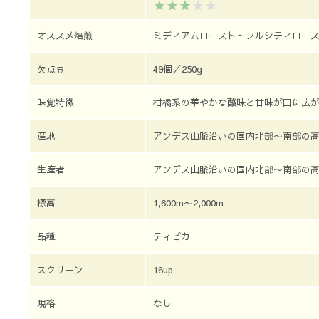
オススメ焙煎
ミディアムロースト～フルシティロー
欠点豆
49個／250g
味覚特徴
柑橘系の華やかな酸味と甘味が口に広
産地
アンデス山脈沿いの国内北部〜南部の
生産者
アンデス山脈沿いの国内北部〜南部の
標高
1,600m〜2,000m
品種
ティピカ
スクリーン
16up
規格
なし