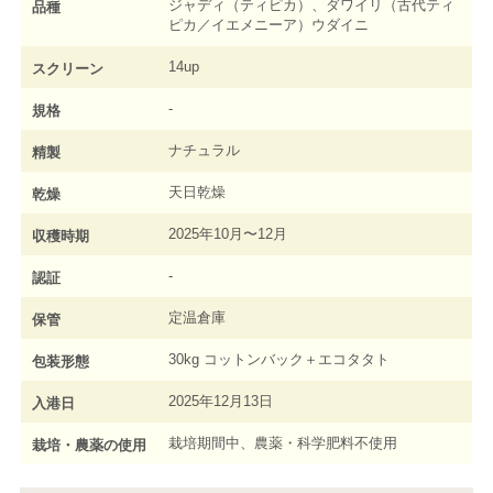
ジャディ（ティピカ）、ダワイリ（古代ティ
品種
ピカ／イエメニーア）ウダイニ
14up
スクリーン
-
規格
ナチュラル
精製
天日乾燥
乾燥
2025年10月〜12月
収穫時期
-
認証
定温倉庫
保管
30kg コットンバック＋エコタタト
包装形態
2025年12月13日
入港日
栽培期間中、農薬・科学肥料不使用
栽培・農薬の使用