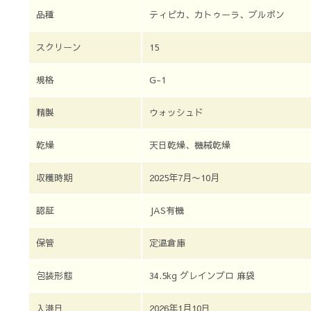
品種
ティピカ、カトゥーラ、ブルボン
スクリーン
15
規格
G-1
精製
ウォッシュド
乾燥
天日乾燥、機械乾燥
収穫時期
2025年7月〜10月
認証
JAS有機
保管
定温倉庫
包装形態
34.5kg グレインプロ 麻袋
入港日
2026年1月10日