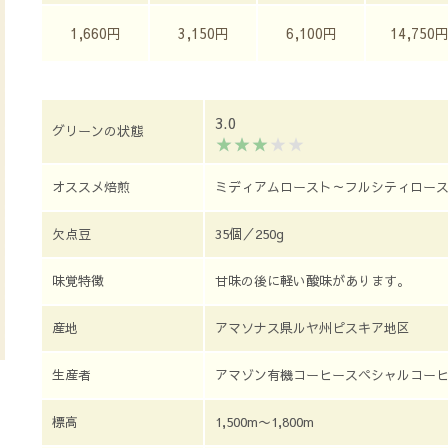
1,660円
3,150円
6,100円
14,750
3.0
グリーンの状態
オススメ焙煎
ミディアムロースト～フルシティロー
欠点豆
35個／250g
味覚特徴
甘味の後に軽い酸味があります。
産地
アマソナス県ルヤ州ピスキア地区
生産者
アマゾン有機コーヒースペシャルコー
標高
1,500m〜1,800m