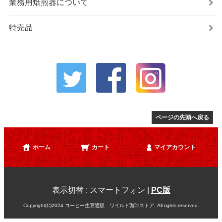
業務用焙煎器について
特売品
ページの先頭へ戻る
ホーム
カート
マイアカウント
表示切替 :
スマートフォン
|
PC版
Copyright(C)2024 コーヒー生豆通販 ワイルド珈琲ストア. All rights reserved.