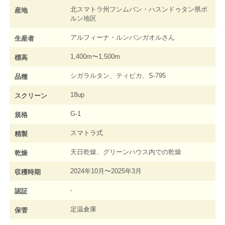
北スマトラ州フンムバン・ハスンドゥタン県ポ
産地
ルン地区
アルフィーナ・ルンバンガオルさん
生産者
1,400m〜1,500m
標高
シガラルタン、ティピカ、S-795
品種
18up
スクリーン
G-1
規格
スマトラ式
精製
天日乾燥、グリーンハウス内での乾燥
乾燥
2024年10月〜2025年3月
収穫時期
-
認証
定温倉庫
保管