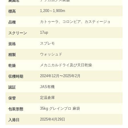
農園名
1,200～1,900m
標高
カトゥーラ、コロンビア、カスティージョ
品種
17up
スクリーン
スプレモ
規格
ウォッシュド
精製
メカニカルドライ及び天日乾燥
乾燥
2024年12月〜2025年2月
収穫時期
JAS有機
認証
定温倉庫
保管
35kg グレインプロ 麻袋
包装形態
2025年4月29日
入港日