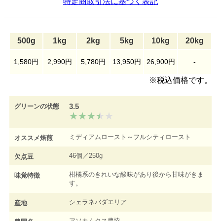
特定商取引法に基づく表記
500g
1kg
2kg
5kg
10kg
20kg
1,580円
2,990円
5,780円
13,950円
26,900円
-
※税込価格です。
3.5
グリーンの状態
ミディアムロースト～フルシティロースト
オススメ焙煎
46個／250g
欠点豆
柑橘系のきれいな酸味があり後から甘味がきま
味覚特徴
す。
シェラネバダエリア
産地
アソカムクス農協