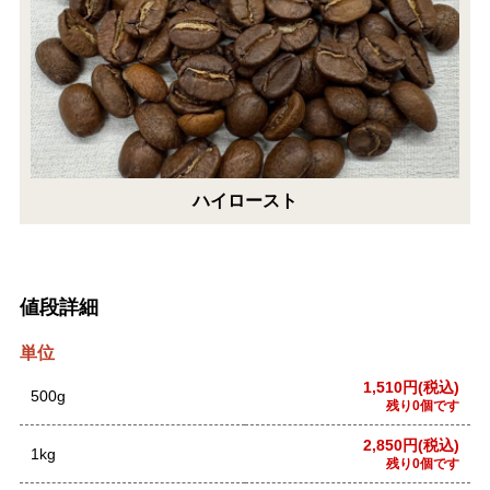
ハイロースト
値段詳細
単位
1,510円(税込)
500g
残り0個です
2,850円(税込)
1kg
残り0個です