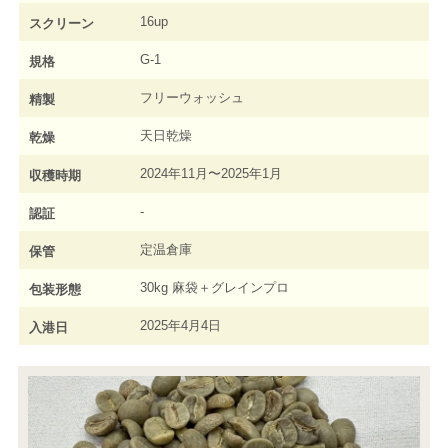
16up
スクリーン
G-1
規格
フリーウォッシュ
精製
天日乾燥
乾燥
2024年11月〜2025年1月
収穫時期
-
認証
定温倉庫
保管
30kg 麻袋＋グレインプロ
包装形態
2025年4月4日
入港日