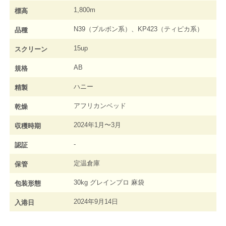
1,800m
標高
N39（ブルボン系）、KP423（ティピカ系）
品種
15up
スクリーン
AB
規格
ハニー
精製
アフリカンベッド
乾燥
2024年1月〜3月
収穫時期
-
認証
定温倉庫
保管
30kg グレインプロ 麻袋
包装形態
2024年9月14日
入港日