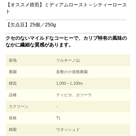
【オススメ焙煎】ミディアムロースト～シティーロース
ト
【欠点豆】25個／250g
クセのないマイルドなコーヒーで、カリブ特有の風味の
なかに繊細な質感があります。
産地
ツルキーノ山
農園
多数の小規模農園
標高
1,000～1,100m
品種
ティピカ、カツーラ
スクリーン
-
規格
TL
精製
ウオッシュド