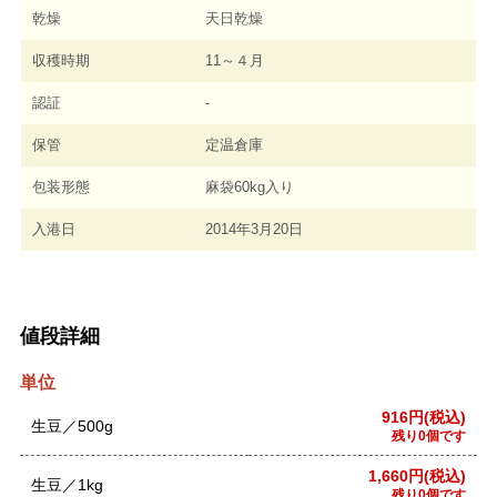
乾燥
天日乾燥
収穫時期
11～４月
認証
-
保管
定温倉庫
包装形態
麻袋60kg入り
入港日
2014年3月20日
値段詳細
単位
916円(税込)
生豆／500g
残り0個です
1,660円(税込)
生豆／1kg
残り0個です